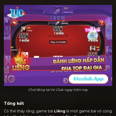
Chơi liêng tại Vic Club ngay hôm nay
Tổng kết
Có thể thấy rằng, game bài
Liêng
là một game bài vô cùng