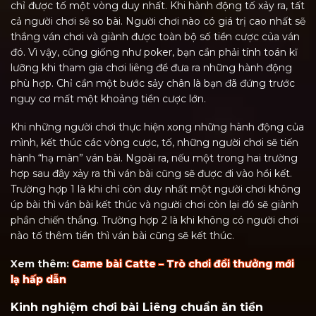
chỉ được tố một vòng duy nhất. Khi hành động tố xảy ra, tất
cả người chơi sẽ so bài. Người chơi nào có giá trị cao nhất sẽ
thắng ván chơi và giành được toàn bộ số tiền cược của ván
đó. Vì vậy, cũng giống như poker, bạn cần phải tính toán kĩ
lưỡng khi tham gia chơi liêng để đưa ra những hành động
phù hợp. Chỉ cần một bước sảy chân là bạn đã đứng trước
nguy cơ mất một khoảng tiền cược lớn.
Khi những người chơi thực hiện xong những hành động của
mình, kết thúc các vòng cược, tố, những người chơi sẽ tiến
hành “hạ màn” ván bài. Ngoài ra, nếu một trong hai trường
hợp sau đây xảy ra thì ván bài cũng sẽ được đi vào hồi kết.
Trường hợp 1 là khi chỉ còn duy nhất một người chơi không
úp bài thì ván bài kết thúc và người chơi còn lại đó sẽ giành
phần chiến thắng. Trường hợp 2 là khi không có người chơi
nào tố thêm tiền thì ván bài cũng sẽ kết thúc.
Xem thêm:
Game bài Catte – Trò chơi đổi thưởng mới
lạ hấp dẫn
Kinh nghiệm chơi bài Liêng chuẩn ăn tiền