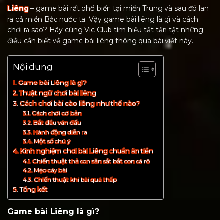
Liêng
– game bài rất phổ biến tại miền Trung và sau đó lan
ra cả miền Bắc nước ta. Vậy game bài liêng là gì và cách
chơi ra sao? Hãy cùng Vic Club tìm hiểu tất tần tật những
điều cần biết về game bài liêng thông qua bài viết này.
Nội dung
Game bài Liêng là gì?
Thuật ngữ chơi bài liêng
Cách chơi bài cào liêng như thế nào?
Cách chơi cơ bản
Bắt đầu ván đấu
Hành động diễn ra
Một số chú ý
Kinh nghiệm chơi bài Liêng chuẩn ăn tiền
Chiến thuật thả con săn sắt bắt con cá rô
Mẹo cáy bài
Chiến thuật khi bài quá thấp
Tổng kết
Game bài Liêng là gì?