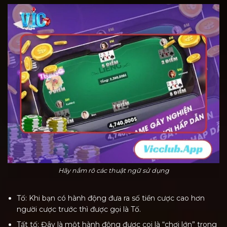
Hãy nắm rõ các thuật ngữ sử dụng
Tố: Khi bạn có hành động đưa ra số tiền cược cao hơn
người cược trước thì được gọi là Tố.
Tất tố: Đây là một hành động được coi là “chơi lớn” trong