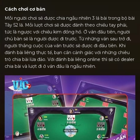
Cách chơi cơ bản
Mỗi người chơi sẽ được chia ngẫu nhiên 3 lá bài trong bộ bài
Tây 52 lá. Mỗi lượt chơi sẽ được đánh theo chiều tay phải,
tức là ngược với chiều kim đồng hồ. Ở ván đầu tiên, người
chủ bàn sẽ là người được đi trước. Từ những ván sau trở đi,
người thắng cuộc của ván trước sẽ được đi đầu tiên. Khi
đánh bài liêng thực tế, bạn cần cảnh giác với những chiêu
trò chia bài lừa đảo. Với đánh bài liêng online thì sẽ có dealer
chia bài và lượt đi ở ván đầu là ngẫu nhiên.